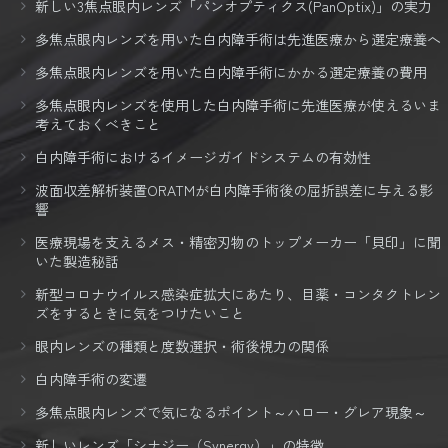
新しい3焦点眼内レンズ「パンオプティクス(PanOptix)」の実力
多焦点眼内レンズを用いた白内障手術は先進医療から選定療養へ
多焦点眼内レンズを用いた白内障手術にかかる選定療養の費用
多焦点眼内レンズを使用した白内障手術に先進医療が使えるいま
考えておくべきこと
白内障手術におけるイメージガイドシステムの有効性
波面収差解析装置ORATMが白内障手術後の屈折誤差に与える影
響
医療現場を支えるメス・精密刃物のトップメーカー「貝印」に聞
いた製造秘話
新型コロナウイルス感染症拡大にあたり、目薬・コンタクトレン
ズをするときに気をつけたいこと
眼内レンズの種類と度数選択・術後視力の関係
白内障手術の変遷
多焦点眼内レンズで気になるポイント～ハロー・グレア現象～
新しいレンズ「シナジー（Synergy）」の特徴