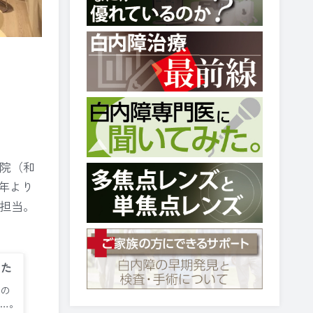
病院（和
4年より
担当。
みた
の
…。