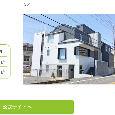
など
日
休診
休診
公式サイトへ