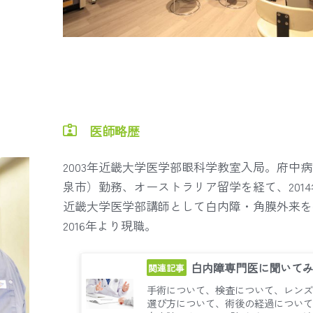
医師略歴
2003年近畿大学医学部眼科学教室入局。府中
泉市）勤務、オーストラリア留学を経て、201
近畿大学医学部講師として白内障・角膜外来を
2016年より現職。
白内障専門医に聞いて
手術について、検査について、レンズ
選び方について、術後の経過について