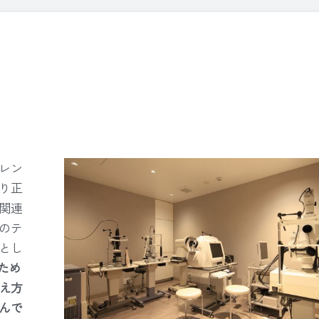
レン
り正
関連
のテ
とし
ため
え方
んで